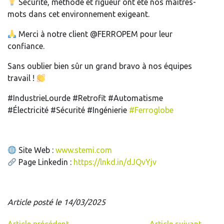
Sécurité, méthode et rigueur ont été nos maîtres-
mots dans cet environnement exigeant.
Merci à notre client @FERROPEM pour leur
confiance.
Sans oublier bien sûr un grand bravo à nos équipes
travail !
#IndustrieLourde #Retrofit #Automatisme
#Électricité #Sécurité #Ingénierie
#Ferroglobe
Site Web :
www.stemi.com
Page Linkedin :
https://lnkd.in/dJQvYjv
Article posté le 14/03/2025