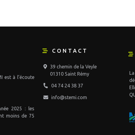
CONTACT
39 chemin de la Veyle
La
01310 Saint Rémy
I est à l’écoute
dé
04 74 24 38 37
El
QU
info@stemi.com
née 2025 : les
ent moins de 75