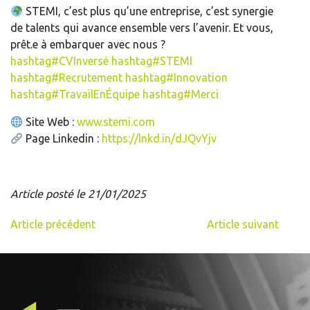
STEMI, c’est plus qu’une entreprise, c’est synergie
de talents qui avance ensemble vers l’avenir. Et vous,
prêt.e à embarquer avec nous ?
hashtag
#
CVInversé
hashtag
#
STEMI
hashtag
#
Recrutement
hashtag
#
Innovation
hashtag
#
TravailEnÉquipe
hashtag
#
Merci
Site Web :
www.stemi.com
Page Linkedin :
https://lnkd.in/dJQvYjv
Article posté le 21/01/2025
Article précédent
Article suivant