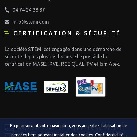
04 74 24 38 37
info@stemi.com
CERTIFICATION & SÉCURITÉ
La société STEMI est engagée dans une démarche de
sécurité depuis plus de dix ans. Elle possède la
certification MASE, IRVE, RGE QUALI’PV et Ism Atex.
En poursuivant votre navigation, vous acceptez l'utilisation de
COPYRIGHT ©2026
STEMI
|
MENTIONS LÉGALES
|
services tiers pouvant installer des cookies.
Confidentialité
-
CONFIDENTIALITÉ
|
CRÉATION SITE INTERNET :