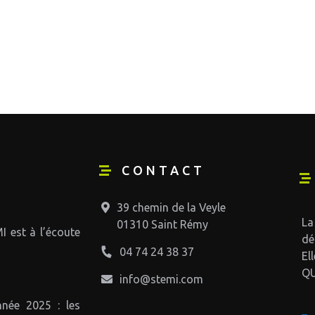
CONTACT
39 chemin de la Veyle
La
01310 Saint Rémy
I est à l’écoute
dé
04 74 24 38 37
El
QU
info@stemi.com
née 2025 : les